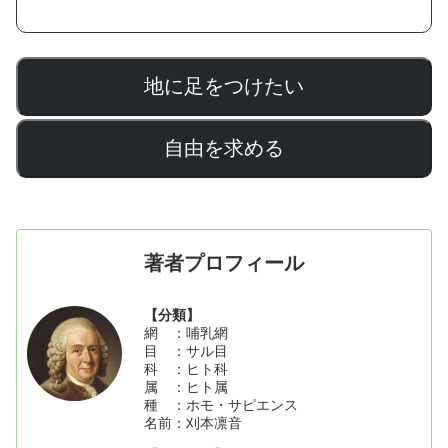
地に足をつけたい
自由を求める
著者プロフィール
【分類】
網 ：哺乳網
目 ：サル目
科 ：ヒト科
属 ：ヒト属
種 ：ホモ・サピエンス
名前：刈本凛音