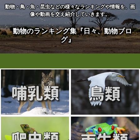
動物・鳥・魚・昆虫などの様々なランキングや情報を、画
像や動画を交え紹介していきます。
動物のランキング集『日々、動物ブロ
グ』