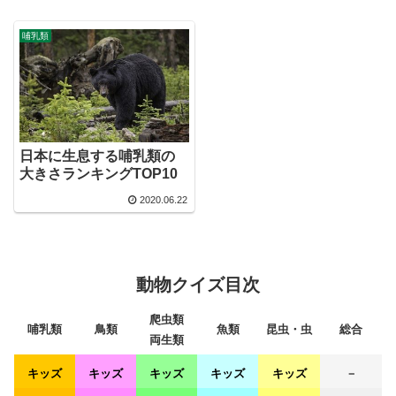
哺乳類
日本に生息する哺乳類の
大きさランキングTOP10
2020.06.22
動物クイズ目次
爬虫類
哺乳類
鳥類
魚類
昆虫・虫
総合
両生類
キッズ
キッズ
キッズ
キッズ
キッズ
－