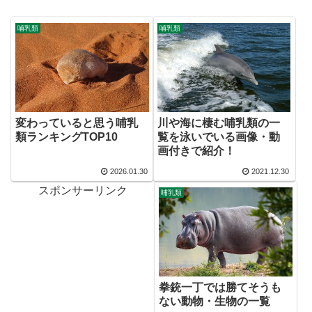
哺乳類
哺乳類
変わっていると思う哺乳
川や海に棲む哺乳類の一
類ランキングTOP10
覧を泳いでいる画像・動
画付きで紹介！
2026.01.30
2021.12.30
スポンサーリンク
哺乳類
拳銃一丁では勝てそうも
ない動物・生物の一覧