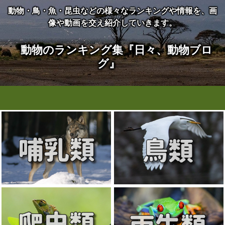
動物・鳥・魚・昆虫などの様々なランキングや情報を、画
像や動画を交え紹介していきます。
動物のランキング集『日々、動物ブロ
グ』