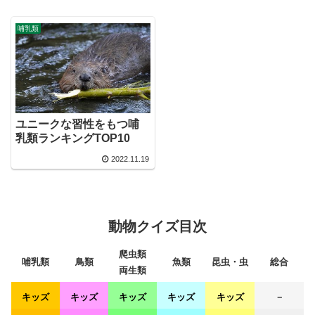
哺乳類
ユニークな習性をもつ哺
乳類ランキングTOP10
2022.11.19
動物クイズ目次
爬虫類
哺乳類
鳥類
魚類
昆虫・虫
総合
両生類
キッズ
キッズ
キッズ
キッズ
キッズ
－