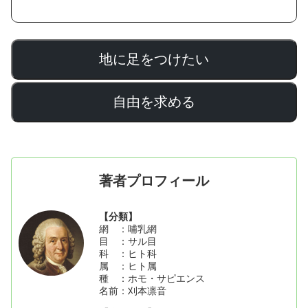
地に足をつけたい
自由を求める
著者プロフィール
【分類】
網 ：哺乳網
目 ：サル目
科 ：ヒト科
属 ：ヒト属
種 ：ホモ・サピエンス
名前：刈本凛音