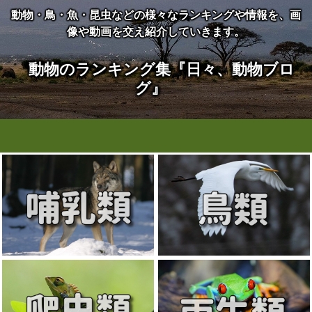
動物・鳥・魚・昆虫などの様々なランキングや情報を、画
像や動画を交え紹介していきます。
動物のランキング集『日々、動物ブロ
グ』