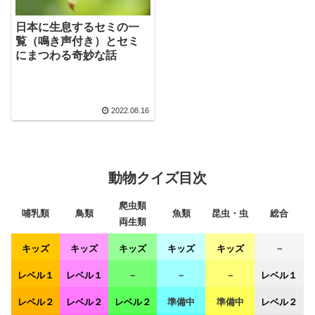
日本に生息するセミの一
覧（鳴き声付き）とセミ
にまつわる奇妙な話
2022.08.16
動物クイズ目次
爬虫類
哺乳類
鳥類
魚類
昆虫・虫
総合
両生類
キッズ
キッズ
キッズ
キッズ
キッズ
－
レベル１
レベル１
－
－
－
レベル１
レベル２
レベル２
レベル２
準備中
準備中
レベル２