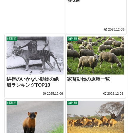
物5選
2025.12.08
哺乳類
哺乳類
納得のいかない動物の絶
家畜動物の原種一覧
滅ランキングTOP10
2025.12.06
2025.12.03
哺乳類
哺乳類