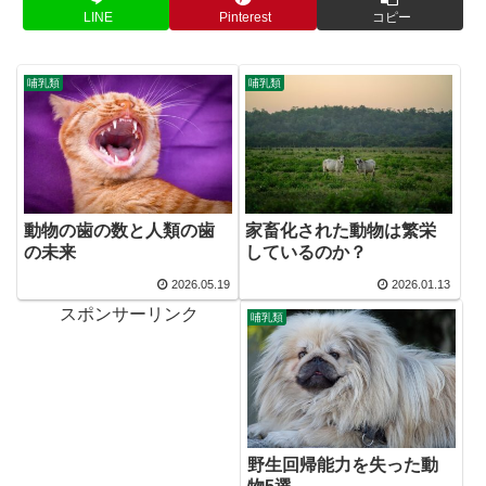
LINE
Pinterest
コピー
哺乳類
哺乳類
動物の歯の数と人類の歯
家畜化された動物は繁栄
の未来
しているのか？
2026.05.19
2026.01.13
スポンサーリンク
哺乳類
野生回帰能力を失った動