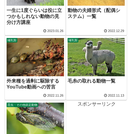
一生に1度ぐらいは役に立
動物の夫婦形式（配偶シ
つかもしれない動物の見
ステム）一覧
分け方講座
2023.01.26
2022.12.29
哺乳類
哺乳類
外来種を過剰に駆除する
毛糸の取れる動物一覧
YouTube動画への苦言
2022.11.26
2022.11.13
スポンサーリンク
昆虫・その他節足動物