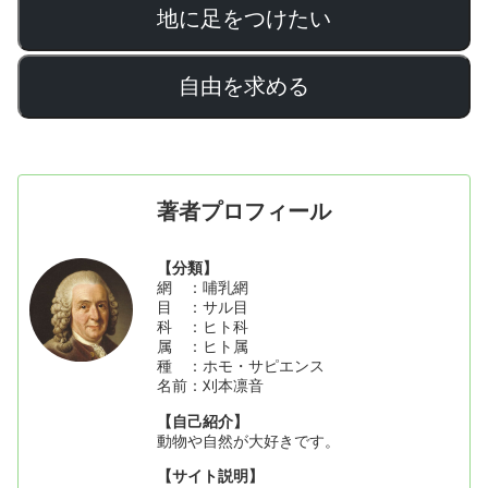
地に足をつけたい
自由を求める
著者プロフィール
【分類】
網 ：哺乳網
目 ：サル目
科 ：ヒト科
属 ：ヒト属
種 ：ホモ・サピエンス
名前：刈本凛音
【自己紹介】
動物や自然が大好きです。
【サイト説明】