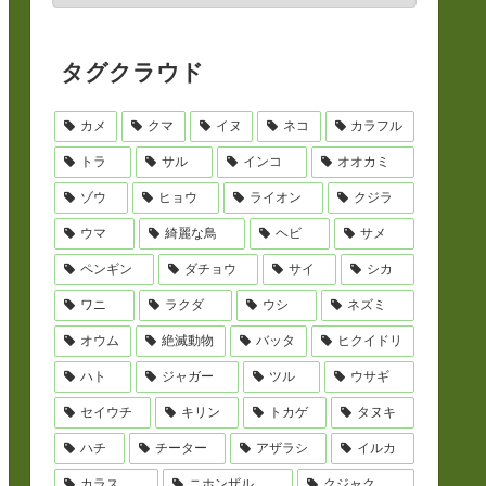
タグクラウド
カメ
クマ
イヌ
ネコ
カラフル
トラ
サル
インコ
オオカミ
ゾウ
ヒョウ
ライオン
クジラ
ウマ
綺麗な鳥
ヘビ
サメ
ペンギン
ダチョウ
サイ
シカ
ワニ
ラクダ
ウシ
ネズミ
オウム
絶滅動物
バッタ
ヒクイドリ
ハト
ジャガー
ツル
ウサギ
セイウチ
キリン
トカゲ
タヌキ
ハチ
チーター
アザラシ
イルカ
カラス
ニホンザル
クジャク