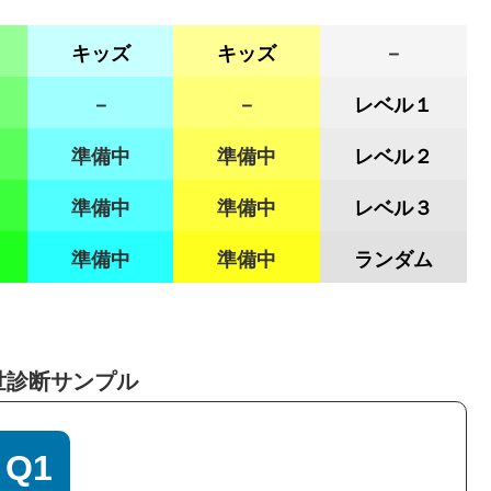
キッズ
キッズ
－
－
－
レベル１
準備中
準備中
レベル２
準備中
準備中
レベル３
準備中
準備中
ランダム
世診断サンプル
Q1