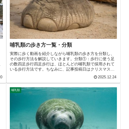
哺乳類の歩き方一覧・分類
。
実際に歩く動画を紹介しながら哺乳類の歩き方を分類し、
り
その歩行方法を解説していきます。分類①：歩行に使う足
足
の数四足歩行四足歩行は、ほとんどの哺乳類で採用されて
背
いる歩行方法です。ちなみに、記事投稿日はクリスマス・
イブです。（動画はトナカイ）ニ足...
20
2025.12.24
哺乳類