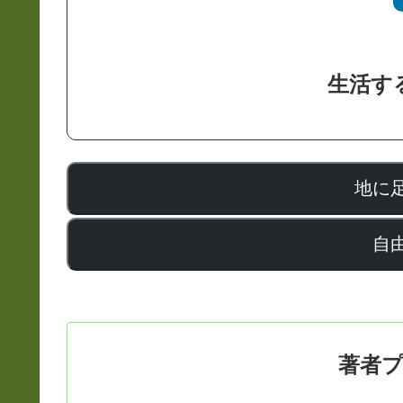
生活す
地に
自
著者