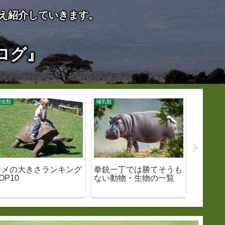
え紹介していきます。
ログ』
爬虫類
哺乳類
爬虫類
カメの大きさランキング
拳銃一丁では勝てそうも
ウミガ
OP10
ない動物・生物の一覧
ングTO