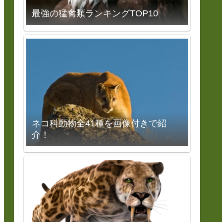
最強の猛禽類ランキングTOP10
ネコ科動物全41種を画像付きで紹
介！