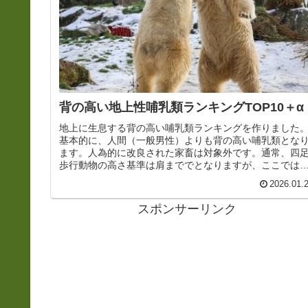
背の高い地上性哺乳類ランキングTOP10＋α
地上に生息する背の高い哺乳類ランキングを作りました
基本的に、人間（一般男性）よりも背の高い哺乳類とな
ます。人為的に改良された家畜は対象外です。通常、四
歩行動物の高さ基準は肩まででとなりますが、ここでは
の高さをより明確にするため通常姿...
2026.01.
スポンサーリンク