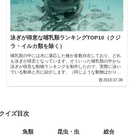
泳ぎが得意な哺乳類ランキングTOP10（クジ
ラ・イルカ類を除く）
哺乳類の中には水に適応した種が多数存在しており、どれ
も泳ぎが得意となっています。そういった哺乳類の中から
泳ぎが得意な動物ランキングを制作したので、実際に泳い
でいる動画と共に紹介します。（同じような動物ばかりに
ならないよう、1科で1ランキング...
2019.07.08
クイズ目次
魚類
昆虫・虫
総合