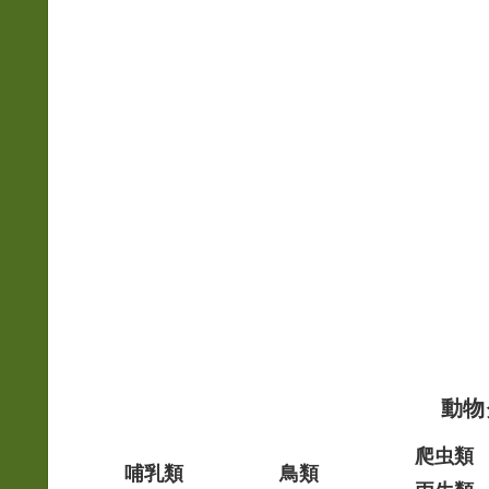
動物
爬虫類
哺乳類
鳥類