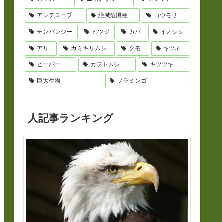
アンテロープ
絶滅危惧種
コウモリ
チンパンジー
ヒツジ
カバ
イノシシ
アリ
カミキリムシ
クモ
キツネ
ビーバー
カブトムシ
キツツキ
巨大生物
フラミンゴ
人記事ランキング