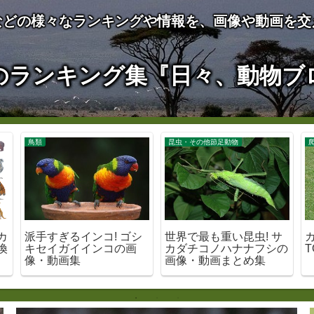
などの様々なランキングや情報を、画像や動画を交
のランキング集『日々、動物ブ
鳥類
昆虫・その他節足動物
カ
派手すぎるインコ! ゴシ
世界で最も重い昆虫! サ
換
キセイガイインコの画
カダチコノハナナフシの
T
像・動画集
画像・動画まとめ集