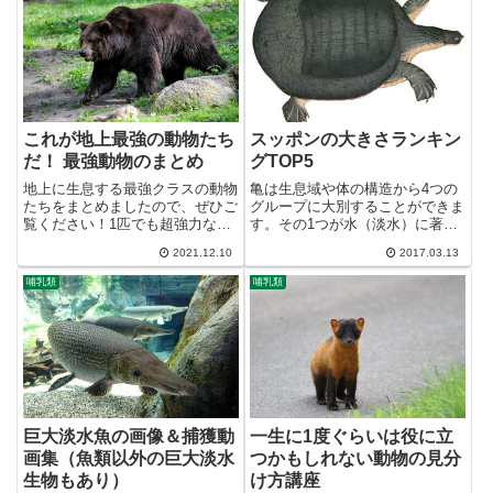
22t【学名】Rhincodo...
ち1本は親知らず）の計8本...
これが地上最強の動物たち
スッポンの大きさランキン
だ！ 最強動物のまとめ
グTOP5
地上に生息する最強クラスの動物
亀は生息域や体の構造から4つの
たちをまとめましたので、ぜひご
グループに大別することができま
覧ください！1匹でも超強力な大
す。その1つが水（淡水）に著し
型肉食哺乳類まず最初に、1匹で
く適応し柔らかい甲羅を持つスッ
2021.12.10
2017.03.13
も超強力な大型の肉食哺乳類を紹
ポンで、東南アジア周辺にはかな
介します。トラ【学名】Panthera
り大きなスッポンがいることで知
哺乳類
哺乳類
tigris【最大クラスの体重】
られています。というわけで、大
300kg【分類】...
きい（最大甲長が長い）スッポ
ン...
巨大淡水魚の画像＆捕獲動
一生に1度ぐらいは役に立
画集（魚類以外の巨大淡水
つかもしれない動物の見分
生物もあり）
け方講座