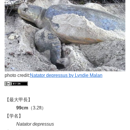
photo credit:
Natator depressus by Lyndie Malan
【最大甲長】
99cm
（3.2ft）
【学名】
Natator depressus