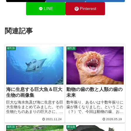
LINE
Pinterest
関連記事
哺乳類
哺乳類
海に生息する巨大魚＆巨大
動物の歯の数と人類の歯の
生物の画像集
未来
巨大な海水魚及び海に生息する巨
数年振り、あるいは十数年振りに
大生物をまとめてみました。その
歯が痛くなりました。ということ
生物たちのあまりの巨大さに、海
（？）で、今回は動物の歯、およ
の広大さを実感できるはずです。
び人類の歯について少し考えてい
2021.11.24
2026.05.19
魚類（サメ類）ジンベイザメ【最
きたいと思います。(;^_^A人の歯
大クラスの長さ】1370cm（最高
（永久歯）は切歯2本、犬歯1
哺乳類
爬虫類
記録）【最大クラスの重さ】
本、小臼歯2本、大臼歯3本（う