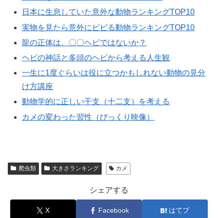
日本に生息していた意外な動物ランキングTOP10
実物を見たら意外にビビる動物ランキングTOP10
龍の正体は、〇〇ヘビではないか？
ヘビの神話と多頭のヘビから考える人生観
一生に1度ぐらいは役に立つかもしれない動物の見分
け方講座
動物学的に正しい干支（十二支）を考える
カメの変わった習性（びっくり映像）
爬虫類
大きさランキング
カメ
シェアする
X
Facebook
はてブ