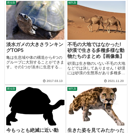
く知られています。しかし、この
ていたことが広く知られている動
爬虫類
哺乳類
十二支は動物学的に気になる点が
物を除き、主に後期更新世におけ
あるので少し考えていきたいと思
る『第四紀の大量絶滅』に日本か
い...
ら...
淡水ガメの大きさランキン
不毛の大地ではなかった!
グTOP5
砂漠で生きる多種多様な動
物たちのまとめ【画像集】
亀は生息域や体の構造から4つの
グループに大別することができま
砂漠は生き物のいない不毛の大地
す。その1つが淡水に生息するス
などでは決してありません！砂漠
ッポン以外の亀で、大多数の亀が
には砂漠の生態系があり多種多様
ここに分類されますがウミガメ、
な生物が生息しています。砂漠に
リクガメ、スッポンに比べるとそ
2017.03.13
2021.11.20
多種多様な動物がいることが信じ
こまで大きい種は存在していませ
られない方は、まずこちらの動画
爬虫類
哺乳類
ん。というわけで、大きい（最
をご覧下さい。動画の通り、一見
大...
何もいそうもない砂漠でも実は
多...
今もっとも絶滅に近い動
生きた姿を見てみたかった