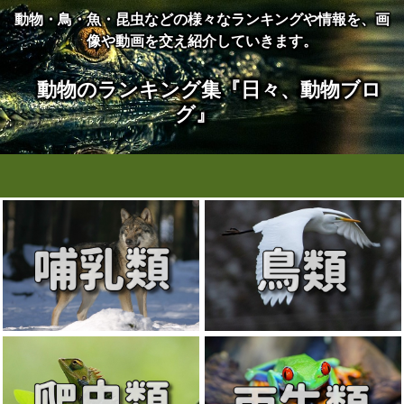
動物・鳥・魚・昆虫などの様々なランキングや情報を、画
像や動画を交え紹介していきます。
動物のランキング集『日々、動物ブロ
グ』