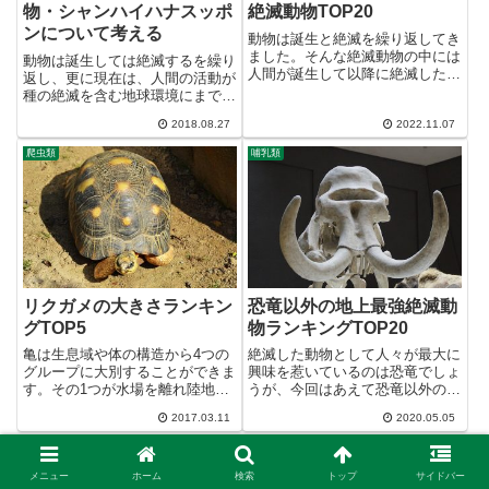
物・シャンハイハナスッポ
絶滅動物TOP20
ンについて考える
動物は誕生と絶滅を繰り返してき
ました。そんな絶滅動物の中には
動物は誕生しては絶滅するを繰り
人間が誕生して以降に絶滅したも
返し、更に現在は、人間の活動が
のも多く、人間が絶滅させた、あ
種の絶滅を含む地球環境にまで影
るいは絶滅に関わっていると考え
響を持つようになりました。そん
られる動物も多数います。こうい
2018.08.27
2022.11.07
な中、今もっとも絶滅に瀕してい
った動物は、人類が実際に目にし
る動物が『シャンハイハナスッポ
爬虫類
哺乳類
ていたであろうという事実と、
ン』というスッポンです。photo
人...
credit:Rùa Đ...
リクガメの大きさランキン
恐竜以外の地上最強絶滅動
グTOP5
物ランキングTOP20
亀は生息域や体の構造から4つの
絶滅した動物として人々が最大に
グループに大別することができま
興味を惹いているのは恐竜でしょ
す。その1つが水場を離れ陸地に
うが、今回はあえて恐竜以外の絶
進出したリクガメで、その中でも
滅した地上最強動物トップ20を
2017.03.11
2020.05.05
ゾウガメと呼ばれる2種は最大ク
紹介したいと思います。（どうし
ラスの亀となります。というわけ
ても10種に絞れなかったので、
で、大きい（最大甲長が長い）リ
いつもの倍となるTOP20の紹介
クガメのランキングです！5
としました）恐竜の全盛期より...
メニュー
ホーム
検索
トップ
サイドバー