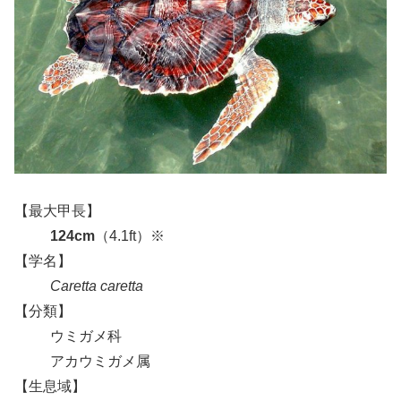
【最大甲長】
124cm
（4.1ft）※
【学名】
Caretta caretta
【分類】
ウミガメ科
アカウミガメ属
【生息域】