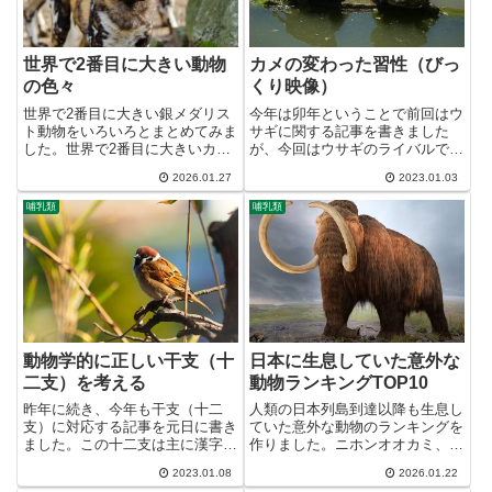
世界で2番目に大きい動物
カメの変わった習性（びっ
の色々
くり映像）
世界で2番目に大きい銀メダリス
今年は卯年ということで前回はウ
ト動物をいろいろとまとめてみま
サギに関する記事を書きました
した。世界で2番目に大きいカン
が、今回はウサギのライバルであ
ガルーオオカンガルー【体長】
るカメについての話をしたいと思
2026.01.27
2023.01.03
105cm～150cm（オス）、約
います。まず、爬虫類は大別して
117cm（メス）【体重】50～
4つあるいは5つのグループに分
哺乳類
哺乳類
66kg（オス）、17～40kg（メ
けられます。1つ目はムカシトカ
ス）【学名】Macr...
ゲで、唯一生き残った古いタイプ
の...
動物学的に正しい干支（十
日本に生息していた意外な
二支）を考える
動物ランキングTOP10
昨年に続き、今年も干支（十二
人類の日本列島到達以降も生息し
支）に対応する記事を元日に書き
ていた意外な動物のランキングを
ました。この十二支は主に漢字文
作りました。ニホンオオカミ、ニ
化圏（東アジア）で使用され、日
ホンカワウソ、ニホンアシカな
2023.01.08
2026.01.22
本では年賀状に描く絵としてもよ
ど、比較的、近年に絶滅し生存し