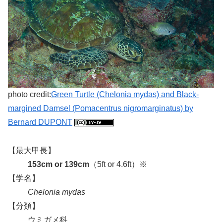
photo credit:
Green Turtle (Chelonia mydas) and Black-
margined Damsel (Pomacentrus nigromarginatus) by
Bernard DUPONT
【最大甲長】
153cm or 139cm
（5ft or 4.6ft）※
【学名】
Chelonia mydas
【分類】
ウミガメ科