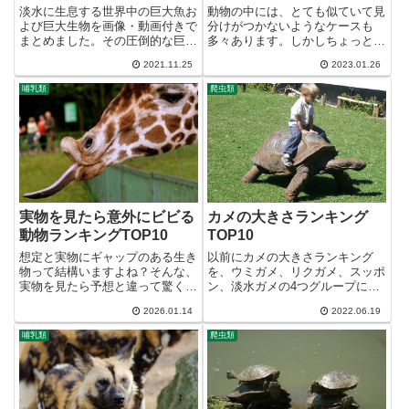
淡水に生息する世界中の巨大魚お
動物の中には、とても似ていて見
よび巨大生物を画像・動画付きで
分けがつかないようなケースも
まとめました。その圧倒的な巨大
多々あります。しかしちょっとし
さにビックリです！Σ(ﾟДﾟ)※なか
たポイントさえ掴めば、すぐに見
2021.11.25
2023.01.26
なか大きさの分かる画像が揃わな
分けが付くようになるケースが多
かったので、大きさが分かりやす
いようです。そんな動物の見分け
哺乳類
爬虫類
い画像の外部リンクを貼って補足
方について、以下で解説していき
します。日本最大の淡水魚...
ます。アフリカゾウとアジアゾウ
ア...
実物を見たら意外にビビる
カメの大きさランキング
動物ランキングTOP10
TOP10
想定と実物にギャップのある生き
以前にカメの大きさランキング
物って結構いますよね？そんな、
を、ウミガメ、リクガメ、スッポ
実物を見たら予想と違って驚く動
ン、淡水ガメの4つグループに分
物のランキングを作りました。※
けて作りましたが、カメ全体の大
2026.01.14
2022.06.19
驚く基準となるのは普通の日本人
きさランキングも求められている
です。10位：キリン【学名】
ようなので早速作ってみました。
哺乳類
爬虫類
Giraffa camelopardalis【分類】ク
※順位の基準は甲長サイズとなり
ジラウシ...
ますので、一般的に考える大きさ
と...