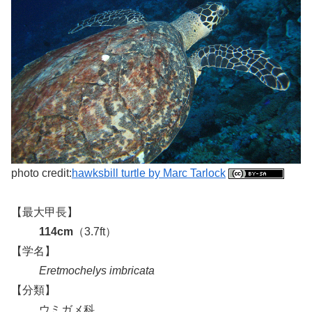
photo credit:
hawksbill turtle by Marc Tarlock
【最大甲長】
114cm
（3.7ft）
【学名】
Eretmochelys imbricata
【分類】
ウミガメ科