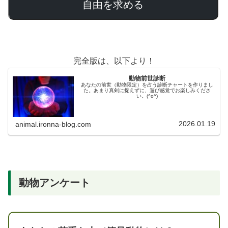
自由を求める
完全版は、以下より！
動物前世診断
あなたの前世（動物限定）を占う診断チャートを作りまし
た。あまり真剣に捉えずに、遊び感覚でお楽しみくださ
い。(^o^)
2026.01.19
animal.ironna-blog.com
動物アンケート