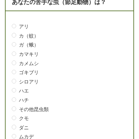
あなたの苦手な虫（節足動物）は？
アリ
カ（蚊）
ガ（蛾）
カマキリ
カメムシ
ゴキブリ
シロアリ
ハエ
ハチ
その他昆虫類
クモ
ダニ
ムカデ