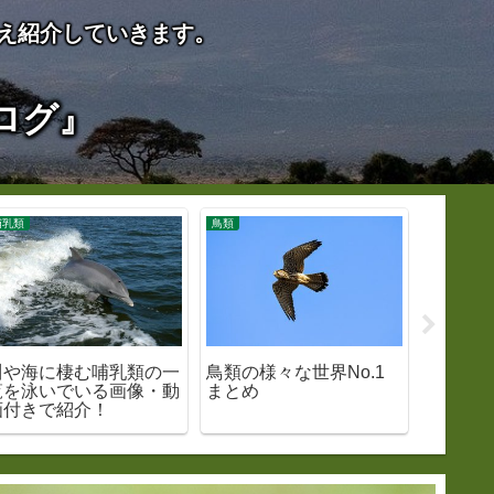
え紹介していきます。
ログ』
哺乳類
鳥類
哺乳類
川や海に棲む哺乳類の一
鳥類の様々な世界No.1
同じ穴の
覧を泳いでいる画像・動
まとめ
とアナ
画付きで紹介！
て