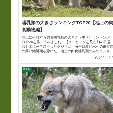
哺乳類の大きさランキングTOP20【地上の
食動物編】
地上に生息する肉食哺乳類の大きさ（重さ）ランキング
TOP20を作ってみました。【ランキングを見る前の注意
点】水に完全適応したクジラ目・海牛目及び水への依存
の高い鰭脚類を除いた、地上の肉食哺乳類のみのランキ
グになります。※体重には個体によ...
2021.12.
哺乳類