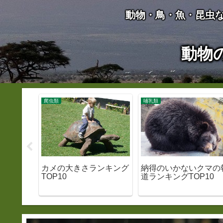
動物・鳥・魚・昆虫
動物
爬虫類
哺乳類
乳類ラン
カメの大きさランキング
納得のいかないクマの
（クジ
TOP10
道ランキングTOP10
除く）