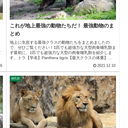
肉
これが地上最強の動物たちだ！ 最強動物のま
とめ
地上に生息する最強クラスの動物たちをまとめましたの
で、ぜひご覧ください！1匹でも超強力な大型肉食哺乳類ま
度
ず最初に、1匹でも超強力な大型の肉食哺乳類を紹介しま
ン
す。トラ【学名】Panthera tigris【最大クラスの体重】
300kg【分類】...
26
2021.12.10
哺乳類