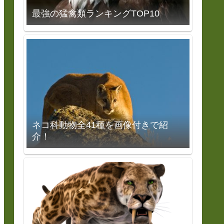
最強の猛禽類ランキングTOP10
ネコ科動物全41種を画像付きで紹
介！