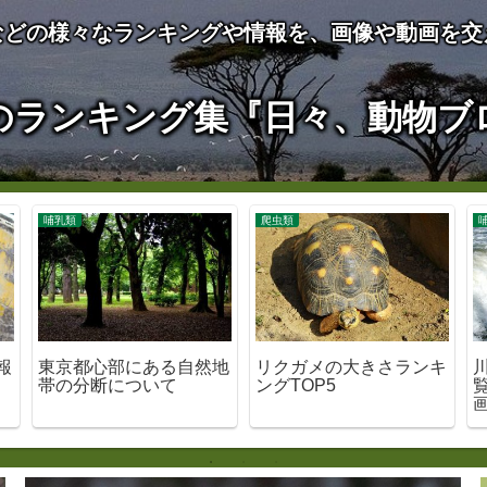
などの様々なランキングや情報を、画像や動画を交
のランキング集『日々、動物ブ
哺乳類
爬虫類
報
東京都心部にある自然地
リクガメの大きさランキ
帯の分断について
ングTOP5