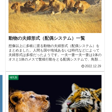
動物の夫婦形式（配偶システム）一覧
想像以上に多岐に渡る動物の夫婦形式（配偶システム）を
まとめました。人間も国や地域あるいは時代などによって
夫婦形式は多様だったようです。一夫一妻一夫一妻は1体の
オスと1体のメスで繁殖行動をとる配偶システムで、鳥類の
多くと哺乳類の一部でよく見ら...
2022.12.29
哺乳類