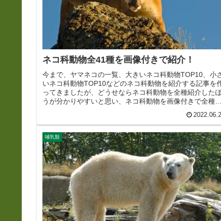
ネコ科動物全41種を画像付きで紹介！
今まで、ヤマネコの一覧、大きいネコ科動物TOP10、小
いネコ科動物TOP10などのネコ科動物を紹介する記事を
ってきましたが、どうせならネコ科動物を全種紹介した
うが分かりやすいと思い、ネコ科動物を画像付きで全種
介する記事を作りました。...
2022.06.
哺乳類