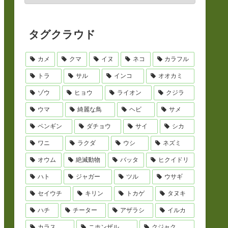
タグクラウド
カメ
クマ
イヌ
ネコ
カラフル
トラ
サル
インコ
オオカミ
ゾウ
ヒョウ
ライオン
クジラ
ウマ
綺麗な鳥
ヘビ
サメ
ペンギン
ダチョウ
サイ
シカ
ワニ
ラクダ
ウシ
ネズミ
オウム
絶滅動物
バッタ
ヒクイドリ
ハト
ジャガー
ツル
ウサギ
セイウチ
キリン
トカゲ
タヌキ
ハチ
チーター
アザラシ
イルカ
カラス
ニホンザル
クジャク