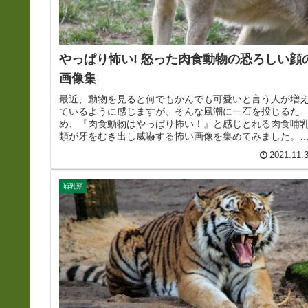
やっぱり怖い! 怒った肉食動物の恐ろしい顔
画像集
最近、動物を見ると何でもかんでも可愛いと言う人が増
ているように感じますが、そんな風潮に一石を投じるた
め、『肉食動物はやっぱり怖い！』と感じとれる肉食哺
類が牙をむき出し威嚇する怖い画像を集めてみました。
コ目ネコ亜目トラ【学名】Panth...
2021.11.
哺乳類