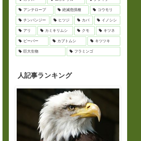
アンテロープ
絶滅危惧種
コウモリ
チンパンジー
ヒツジ
カバ
イノシシ
アリ
カミキリムシ
クモ
キツネ
ビーバー
カブトムシ
キツツキ
巨大生物
フラミンゴ
人記事ランキング