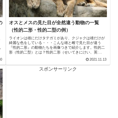
の
オスとメスの見た目が全然違う動物の一覧
（性的二形・性的二型の例）
え
ライオンは雄にだけタテガミがあり、クジャクは雄だけが
綺麗な色をしている・・・こんな雄と雌で見た目が違う
乳
『性的二形』の動物たちを画像つきで紹介します。性的二
ネ
形（性的二型）とは？性的二形（せいてきにけい、英:
sexual dimorphism...
30
2021.11.13
スポンサーリンク