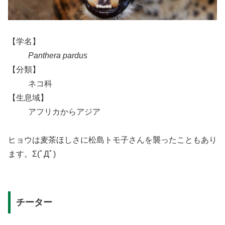
【学名】
Panthera pardus
【分類】
ネコ科
【生息域】
アフリカからアジア
ヒョウは麦茶ほしさに松島トモ子さんを襲ったこともあり
ます。Σ(ﾟДﾟ)
チーター