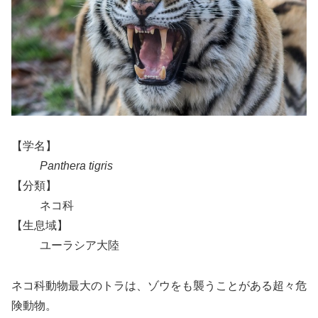
【学名】
Panthera tigris
【分類】
ネコ科
【生息域】
ユーラシア大陸
ネコ科動物最大のトラは、ゾウをも襲うことがある超々危
険動物。