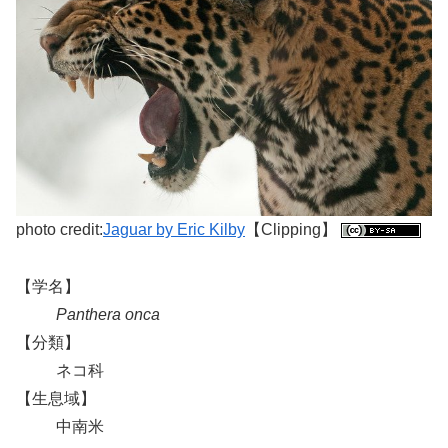
photo credit:
Jaguar by Eric Kilby
【Clipping】
【学名】
Panthera onca
【分類】
ネコ科
【生息域】
中南米