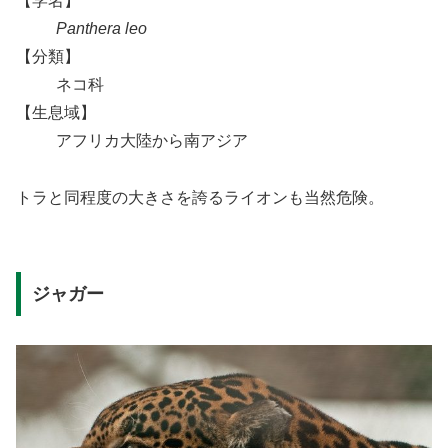
【学名】
Panthera leo
【分類】
ネコ科
【生息域】
アフリカ大陸から南アジア
トラと同程度の大きさを誇るライオンも当然危険。
ジャガー