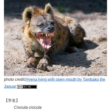
photo credit:
Hyena lying with open mouth by Tambako the
Jaguar
【学名】
Crocuta crocuta