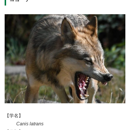
【学名】
Canis latrans