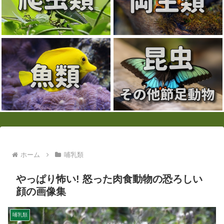
ホーム
哺乳類
やっぱり怖い! 怒った肉食動物の恐ろしい
顔の画像集
哺乳類