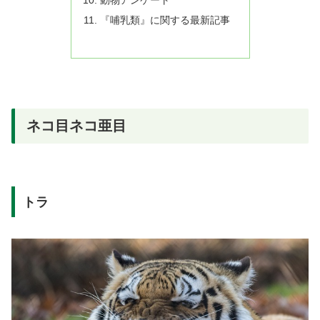
『哺乳類』に関する最新記事
ネコ目ネコ亜目
トラ