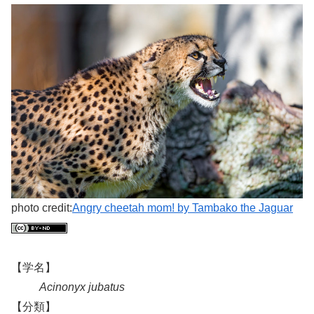
photo credit:
Angry cheetah mom! by Tambako the Jaguar
【学名】
Acinonyx jubatus
【分類】