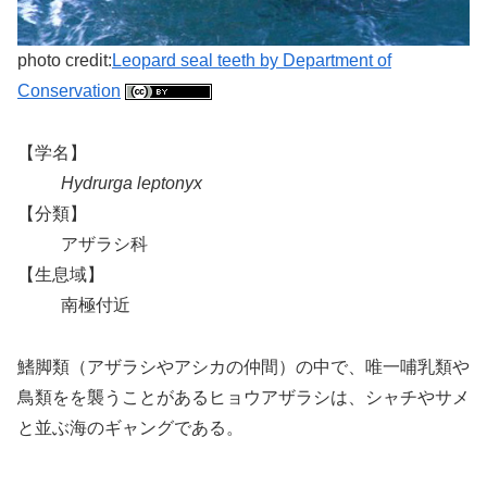
photo credit:
Leopard seal teeth by Department of
Conservation
【学名】
Hydrurga leptonyx
【分類】
アザラシ科
【生息域】
南極付近
鰭脚類（アザラシやアシカの仲間）の中で、唯一哺乳類や
鳥類をを襲うことがあるヒョウアザラシは、シャチやサメ
と並ぶ海のギャングである。