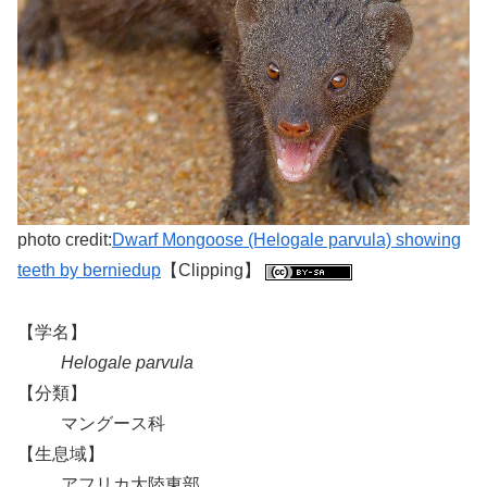
photo credit:
Dwarf Mongoose (Helogale parvula) showing
teeth by berniedup
【Clipping】
【学名】
Helogale parvula
【分類】
マングース科
【生息域】
アフリカ大陸東部