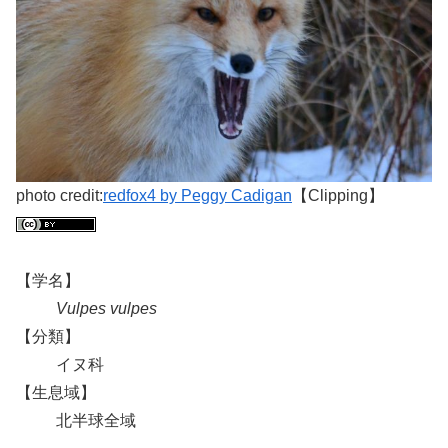
photo credit:
redfox4 by Peggy Cadigan
【Clipping】
【学名】
Vulpes vulpes
【分類】
イヌ科
【生息域】
北半球全域