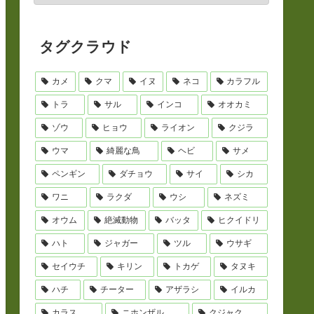
タグクラウド
カメ
クマ
イヌ
ネコ
カラフル
トラ
サル
インコ
オオカミ
ゾウ
ヒョウ
ライオン
クジラ
ウマ
綺麗な鳥
ヘビ
サメ
ペンギン
ダチョウ
サイ
シカ
ワニ
ラクダ
ウシ
ネズミ
オウム
絶滅動物
バッタ
ヒクイドリ
ハト
ジャガー
ツル
ウサギ
セイウチ
キリン
トカゲ
タヌキ
ハチ
チーター
アザラシ
イルカ
カラス
ニホンザル
クジャク