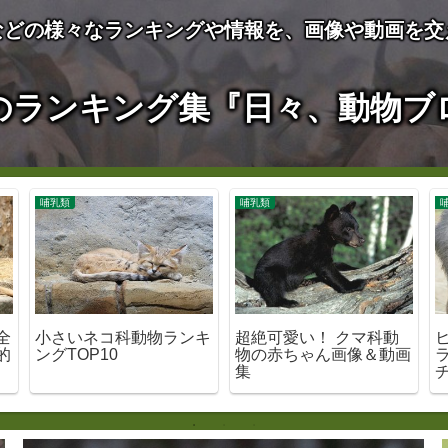
などの様々なランキングや情報を、画像や動画を交
のランキング集『日々、動物ブ
哺乳類
哺乳類
全
小さいネコ科動物ランキ
超絶可愛い！ クマ科動
的
ングTOP10
物の赤ちゃん画像＆動画
集