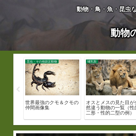
動物・鳥・魚・昆虫
動物
昆虫・その他節足動物
哺乳類
ンキング
世界最強のクモ＆クモの
オスとメスの見た目が
仲間画像集
然違う動物の一覧（性
二形・性的二型の例）