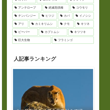
アンテロープ
絶滅危惧種
コウモリ
チンパンジー
ヒツジ
カバ
イノシシ
アリ
カミキリムシ
クモ
キツネ
ビーバー
カブトムシ
キツツキ
巨大生物
フラミンゴ
人記事ランキング