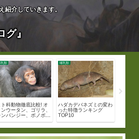
え紹介していきます。
ログ』
哺乳類
哺乳類
爬虫類
ヒト科動物徹底比較! オ
ハダカデバネズミの変わ
ウミガ
ランウータン、ゴリラ、
った特徴ランキング
ングTO
チンパンジー、ボノボ、
TOP10
ヒトの違い